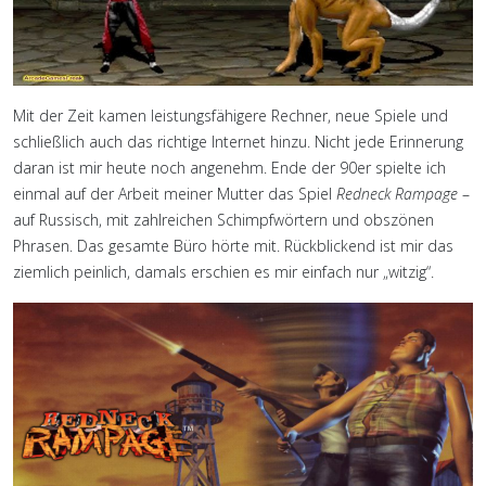
Mit der Zeit kamen leistungsfähigere Rechner, neue Spiele und
schließlich auch das richtige Internet hinzu. Nicht jede Erinnerung
daran ist mir heute noch angenehm. Ende der 90er spielte ich
einmal auf der Arbeit meiner Mutter das Spiel
Redneck Rampage
–
auf Russisch, mit zahlreichen Schimpfwörtern und obszönen
Phrasen. Das gesamte Büro hörte mit. Rückblickend ist mir das
ziemlich peinlich, damals erschien es mir einfach nur „witzig“.